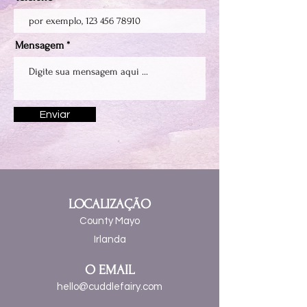
Mensagem
Enviar
LOCALIZAÇÃO
County Mayo
Irlanda
O EMAIL
hello@cuddlefairy.com