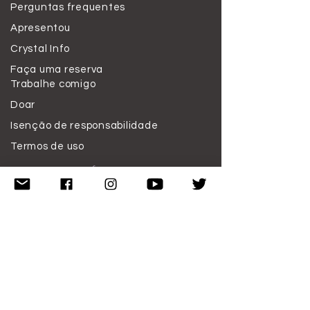
Perguntas frequentes
Apresentou
Crystal Info
Faça uma reserva
Trabalhe comigo
Doar
Isenção de responsabilidade
Termos de uso
SE
INSCREVER