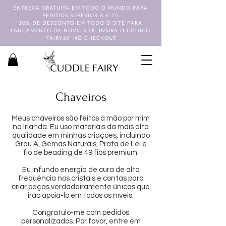
ENTREGA GRATUITA EM TODO O MUNDO PARA
PEDIDOS SUPERIOR A € 75
10% DE DESCONTO EM TODO O SITE PARA
LANÇAMENTO DE NOVO SITE. INSIRA O CÓDIGO
'FAIRY10' NO CHECKOUT
Chaveiros
Meus chaveiros são feitos à mão por mim
na Irlanda. Eu uso materiais da mais alta
qualidade em minhas criações, incluindo
Grau A, Gemas Naturais, Prata de Lei e
fio de beading de 49 fios premium.
Eu infundo energia de cura de alta
frequência nos cristais e contas para
criar peças verdadeiramente únicas que
irão apoiá-lo em todos os níveis.
Congratulo-me com pedidos
personalizados. Por favor, entre em