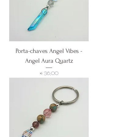
Porta-chaves Angel Vibes -
Angel Aura Quartz
Preço
€ 36,00