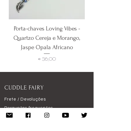
Porta-chaves Loving Vibes -
Quartzo Cereja e Morango,
Jaspe Opala Africano
Preço
€ 36,00
CUDDLE FAIRY
Frete / Devoluções
Perguntas frequentes
Apresentou
Crystal Info