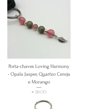
Porta-chaves Loving Harmony
- Opala Jasper, Quartzo Cereja
e Morango
Preço
€ 36,00