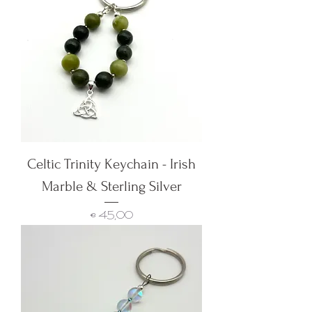
Celtic Trinity Keychain - Irish
Marble & Sterling Silver
Preço
€ 45,00