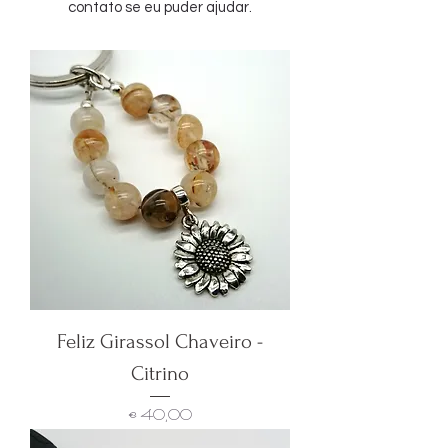
contato se eu puder ajudar.
Feliz Girassol Chaveiro -
Citrino
Preço
€ 40,00