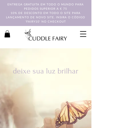
ENTREGA GRATUITA EM TODO O MUNDO PARA
PEDIDOS SUPERIOR A € 75
10% DE DESCONTO EM TODO O SITE PARA
LANÇAMENTO DE NOVO SITE. INSIRA O CÓDIGO
'FAIRY10' NO CHECKOUT
deixe sua luz brilhar