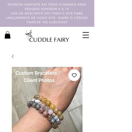
ENTREGA GRATUITA EM TODO O MUNDO PARA
PEDIDOS SUPERIOR A € 75
10% DE DESCONTO EM TODO O SITE PARA
LANÇAMENTO DE NOVO SITE. INSIRA O CÓDIGO
'FAIRY10' NO CHECKOUT